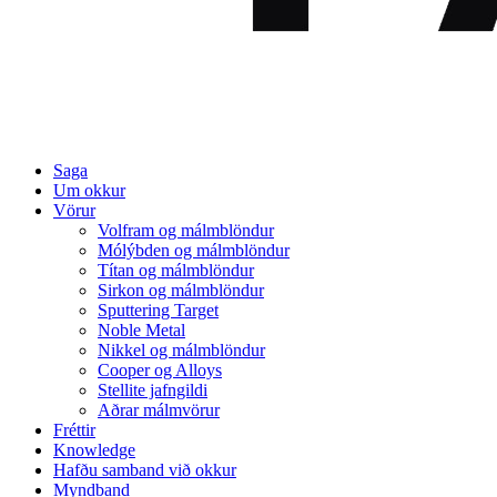
Saga
Um okkur
Vörur
Volfram og málmblöndur
Mólýbden og málmblöndur
Títan og málmblöndur
Sirkon og málmblöndur
Sputtering Target
Noble Metal
Nikkel og málmblöndur
Cooper og Alloys
Stellite jafngildi
Aðrar málmvörur
Fréttir
Knowledge
Hafðu samband við okkur
Myndband