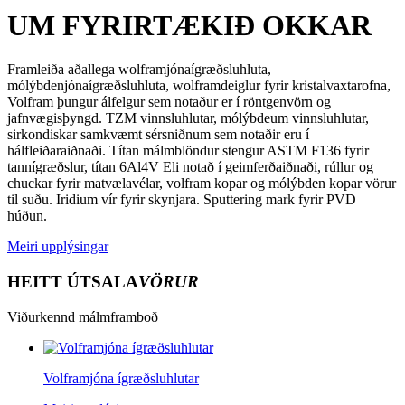
UM FYRIRTÆKIÐ OKKAR
Framleiða aðallega wolframjónaígræðsluhluta,
mólýbdenjónaígræðsluhluta, wolframdeiglur fyrir kristalvaxtarofna,
Volfram þungur álfelgur sem notaður er í röntgenvörn og
jafnvægisþyngd. TZM vinnsluhlutar, mólýbdeum vinnsluhlutar,
sirkondiskar samkvæmt sérsniðnum sem notaðir eru í
hálfleiðaraiðnaði. Títan málmblöndur stengur ASTM F136 fyrir
tannígræðslur, títan 6Al4V Eli notað í geimferðaiðnaði, rúllur og
chuckar fyrir matvælavélar, volfram kopar og mólýbden kopar vörur
til suðu. Iridium vír fyrir skynjara. Sputtering mark fyrir PVD
húðun.
Meiri upplýsingar
HEITT ÚTSALA
VÖRUR
Viðurkennd málmframboð
Volframjóna ígræðsluhlutar