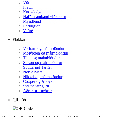
Vörur
Fréttir
Knowledge
Hafðu samband við okkur
Myndband
Endurgjöf
Veftré
Flokkar
Volfram og málmblöndur
Mólýbden og málmblöndur
Títan og málmblöndur
Sirkon og málmblöndur
Sputtering Target
Noble Metal
Nikkel og málmblöndur
Cooper og Alloys
Stellite jafngildi
Aðrar málmvörur
QR kóða