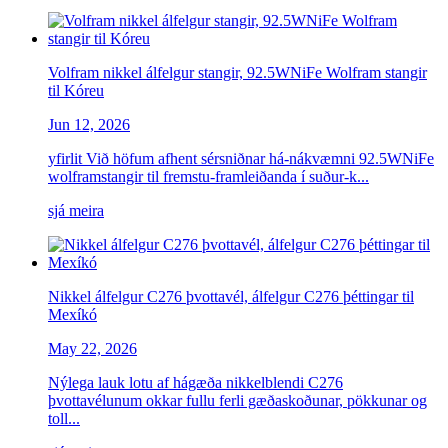
Volfram nikkel ​álfelgur stangir, 92.5WNiFe Wolfram stangir
til Kóreu
Jun 12, 2026
yfirlit Við höfum afhent sérsniðnar há-nákvæmni 92.5WNiFe
wolframstangir til fremstu-framleiðanda í suður-k...
sjá meira
Nikkel álfelgur C276 þvottavél, álfelgur C276 þéttingar til
Mexíkó
May 22, 2026
Nýlega lauk lotu af hágæða nikkelblendi C276
þvottavélunum okkar fullu ferli gæðaskoðunar, pökkunar og
toll...