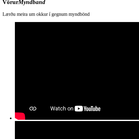
Vörur
Myndband
Lærðu meira um okkur í gegnum myndbönd