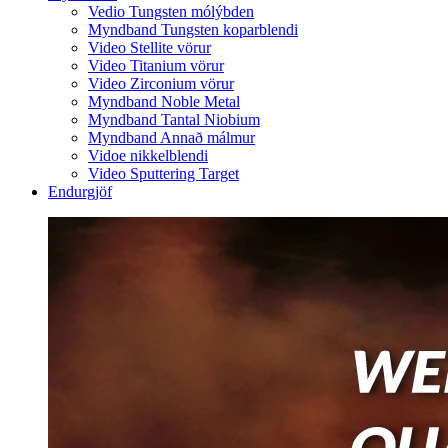
Vedio Tungsten mólýbden
Myndband Tungsten koparblendi
Video Stellite vörur
Video Titanium vörur
Video Zirconium vörur
Myndband Noble Metal
Myndband Tantal Niobium
Myndband Annað málmur
Vidoe nikkelblendi
Video Sputtering Target
Endurgjöf