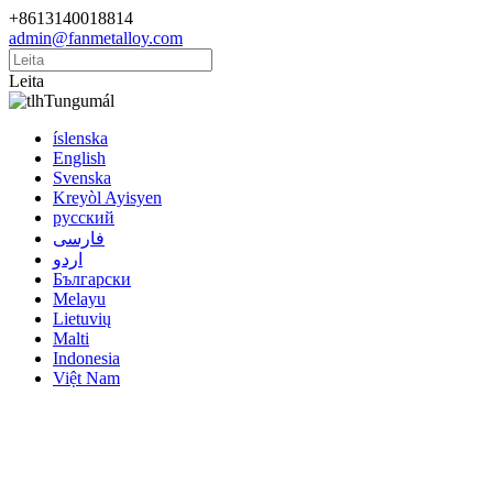
+8613140018814
admin@fanmetalloy.com
Leita
Tungumál
íslenska
English
Svenska
Kreyòl Ayisyen
русский
فارسی
اردو
Български
Melayu
Lietuvių
Malti
Indonesia
Việt Nam