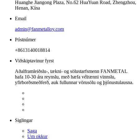
Huanghe Jiangong Plaza, No.62 HuaYuan Road, Zhengzhou,
Henan, Kína
Email
admin@fanmetalloy.com
Póstnúmer
+8613140018814
Viðskiptavinur fyrst
Aðalframleiðslu-, tækni- og sölustarfsmenn FANMETAL
hafa 10-30 ára reynslu, með hæfa vélrænni vinnslu,
yfirborðsmeðferð, auk fullunnar vörusölu og þjónustulausna.
Siglingar
Saga
Um okkur