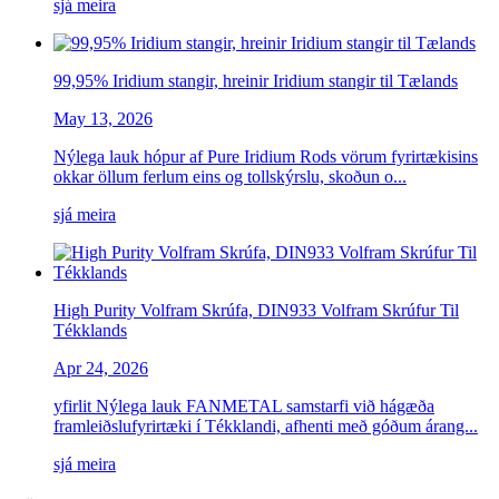
sjá meira
99,95% Iridium stangir, hreinir Iridium stangir til Tælands
May 13, 2026
Nýlega lauk hópur af Pure Iridium Rods vörum fyrirtækisins
okkar öllum ferlum eins og tollskýrslu, skoðun o...
sjá meira
High Purity Volfram Skrúfa, DIN933 Volfram Skrúfur Til
Tékklands
Apr 24, 2026
yfirlit Nýlega lauk FANMETAL samstarfi við hágæða
framleiðslufyrirtæki í Tékklandi, afhenti með góðum árang...
sjá meira