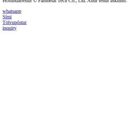
Höfundarréttur © Fanmetal Tech Co., Ltd. Allur réttur áskilinn.
whatsapp
Sími
Tölvupóstur
inquiry